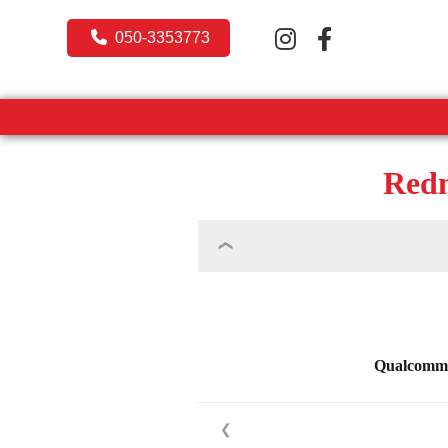
050-3353773
מינג
שעונים חכמים
בלוג
Redm
Qualcomm