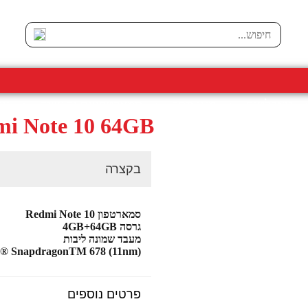
טאבלטים
מגני מסך
סמארטפונים יד שניה
גיי
i Note 10 64GB
בקצרה
סמארטפון Redmi Note 10
גרסה 4GB+64GB
מעבד שמונה ליבות
® SnapdragonTM 678 (11nm)
פרטים נוספים