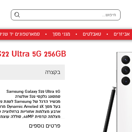
אביזרים
טאבלטים
מגני מסך
סמארטפונים יד שניה
22 Ultra 5G 256GB
בקצרה
Samsung Galaxy S22 Ultra 5G
סמסונג גלקסי S22 אולטרה
מכשיר הדגל של Samsung לשנת 2022,
בעל מסך Dynamic Amoled 2X מרהיב בגודל 6.8 אינץ',
ארבע מצלמות אחוריות ברזולוציה של MP+12MP+10MP+10MP
מצלמה קדמית 40MP, סוללה עוצמתית ועט S-Pen עם בלוטות'
פרטים נוספים