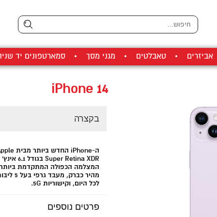
אביזרים
טאבלטים
מגני מסך
סמארטפונים יד שניה
iPhone 14
בקצרה
ה-iPhone החדש ביותר מבית Apple בעל מסך
Super Retina XDR בגודל 6.1 אינץ' עם מערכת
המצלמה הכפולה המתקדמת ביותר, שבב nic
מהיר כברק, מעבד גרפי בעל 5 ליבות, סוללה שמחזיקה
לכל היום, וקישוריות 5G.
מגיע בנפח:
פרטים נוספים
128GB/256GB/512GB