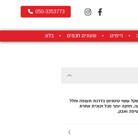
050-3353773
גיימינג
שעונים חכמים
בלוג
 חזק וקל משקל עשוי טיטניום בדרגת תעופה וחלל
ה, חזקה יותר מכל זכוכית אחרת
טיפה ואבק.
S בגודל 6.1 אינץ', מסך הנעילה גלוי תמיד: אתה אפילו לא